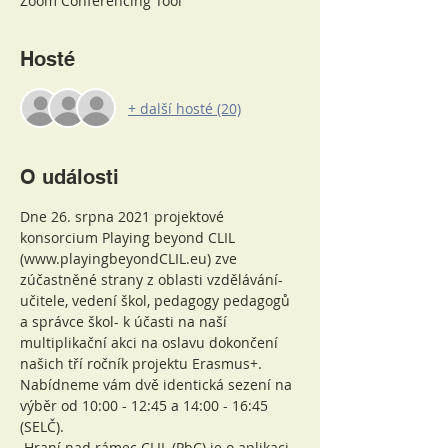
Zoom Conferencing Tool
Hosté
+ další hosté (20)
O události
Dne 26. srpna 2021 projektové 
konsorcium Playing beyond CLIL 
(www.playingbeyondCLIL.eu) zve 
zúčastněné strany z oblasti vzdělávání- 
učitele, vedení škol, pedagogy pedagogů 
a správce škol- k účasti na naší 
multiplikační akci na oslavu dokončení 
našich tří ročník projektu Erasmus+. 
Nabídneme vám dvě identická sezení na 
výběr od 10:00 - 12:45 a 14:00 - 16:45 
(SELČ).
 Hraní nad rámec CLIL (PbC) je o aplikaci 