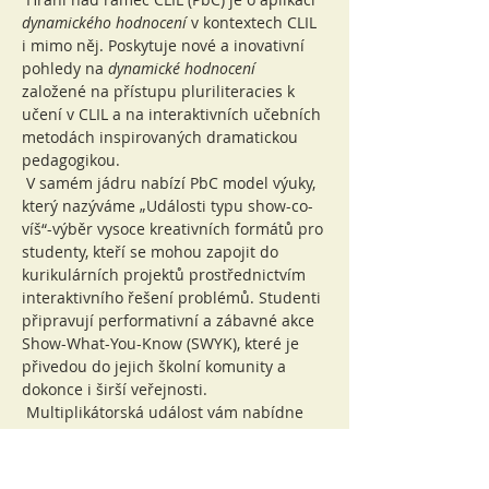
dynamického hodnocení
 v kontextech CLIL 
i mimo něj. Poskytuje nové a inovativní 
pohledy na 
dynamické hodnocení
založené na přístupu pluriliteracies k 
učení v CLIL a na interaktivních učebních 
metodách inspirovaných dramatickou 
pedagogikou.
 V samém jádru nabízí PbC model výuky, 
který nazýváme „Události typu show-co-
víš“-výběr vysoce kreativních formátů pro 
studenty, kteří se mohou zapojit do 
kurikulárních projektů prostřednictvím 
interaktivního řešení problémů. Studenti 
připravují performativní a zábavné akce 
Show-What-You-Know (SWYK), které je 
přivedou do jejich školní komunity a 
dokonce i širší veřejnosti.
 Multiplikátorská událost vám nabídne
 -  úvod do základ…
Více