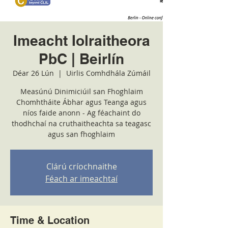
Imeacht Iolraitheora
PbC | Beirlín
Déar 26 Lún
  |  
Uirlis Comhdhála Zúmáil
Measúnú Dinimiciúil san Fhoghlaim
Chomhtháite Ábhar agus Teanga agus
níos faide anonn - Ag féachaint do
thodhchaí na cruthaitheachta sa teagasc
agus san fhoghlaim
Clárú críochnaithe
Féach ar imeachtaí
Time & Location