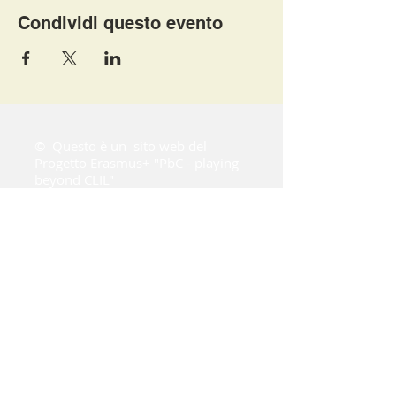
Condividi questo evento
©
Questo è un
sito web del
Progetto Erasmus+ "PbC - playing
beyond CLIL"
Il grafico utilizzato è nostro o protetto da
copyright (C) 1989, 1991 Free Software
Foundation, Inc. 51 Franklin Street, Fifth
Floor, Boston, MA
02110-1301
, USA | Tutti
sono autorizzati a copiare e distribuire copie
letterali di questo documento di licenza, ma
non è consentito modificarlo.