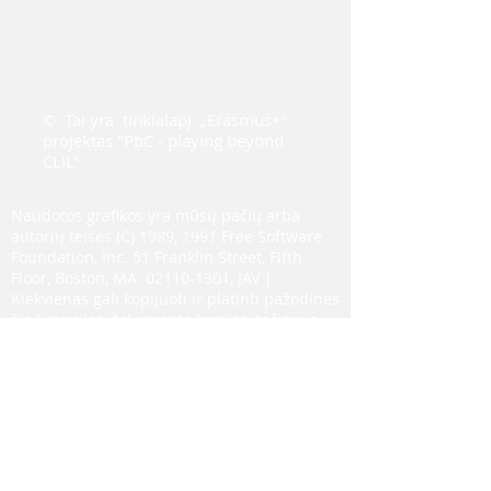
©
Tai yra
tinklalapį
„Erasmus+“
projektas "PbC - playing beyond
CLIL"
Naudotos grafikos yra mūsų pačių arba
autorių teisės (C) 1989, 1991 Free Software
Foundation, Inc. 51 Franklin Street, Fifth
Floor, Boston, MA
02110-1301
, JAV |
Kiekvienas gali kopijuoti ir platinti pažodines
šio licencijos dokumento kopijas, tačiau jo
keisti negalima.