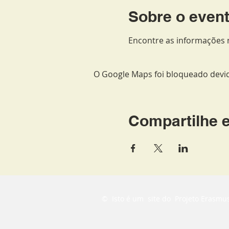
Sobre o even
Encontre as informações n
O Google Maps foi bloqueado devido
Compartilhe 
©
Isto é um
site do
Projeto Erasmus