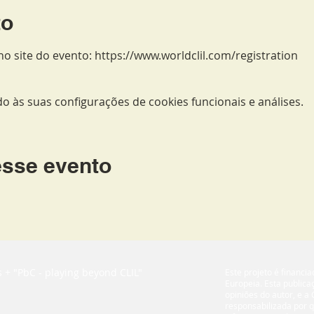
to
o site do evento: https://www.worldclil.com/registration
 às suas configurações de cookies funcionais e análises.
esse evento
 + "PbC - playing beyond CLIL"
Este projeto é financ
Europeia. Esta publica
opiniões do autor, e a
responsabilizada por q