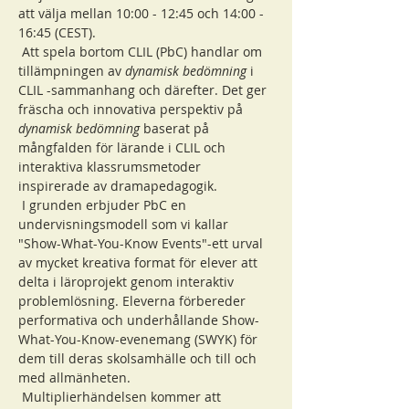
att välja mellan 10:00 - 12:45 och 14:00 - 
16:45 (CEST).
 Att spela bortom CLIL (PbC) handlar om 
tillämpningen av 
dynamisk bedömning
 i 
CLIL -sammanhang och därefter. Det ger 
fräscha och innovativa perspektiv på 
dynamisk bedömning
 baserat på 
mångfalden för lärande i CLIL och 
interaktiva klassrumsmetoder 
inspirerade av dramapedagogik.
 I grunden erbjuder PbC en 
undervisningsmodell som vi kallar 
"Show-What-You-Know Events"-ett urval 
av mycket kreativa format för elever att 
delta i läroprojekt genom interaktiv 
problemlösning. Eleverna förbereder 
performativa och underhållande Show-
What-You-Know-evenemang (SWYK) för 
dem till deras skolsamhälle och till och 
med allmänheten.
 Multiplierhändelsen kommer att 