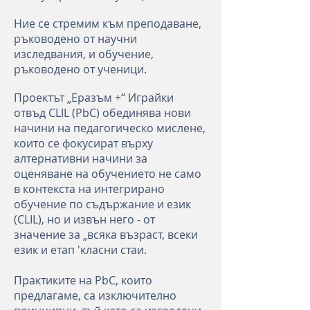
Ние се стремим към преподаване,
ръководено от научни
изследвания, и обучение,
ръководено от ученици.
Проектът „Еразъм +“ Играйки
отвъд CLIL (PbC) обединява нови
начини на педагогическо мислене,
които се фокусират върху
алтернативни начини за
оценяване на обучението не само
в контекста на интегрирано
обучение по съдържание и език
(CLIL), но и извън него - от
значение за „всяка възраст, всеки
език и етап 'класни стаи.
Практиките на PbC, които
предлагаме, са изключително