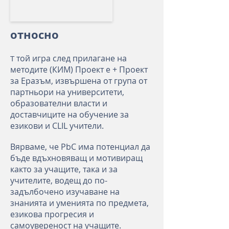
относно
той игра след прилагане на
T
методите (КИМ) Проект е + Проект
за Еразъм, извършена от група от
партньори на университети,
образователни власти и
доставчиците на обучение за
езикови и CLIL учители.
Вярваме, че PbC има потенциал да
бъде вдъхновяващ и мотивиращ
както за учащите, така и за
учителите, водещ до по-
задълбочено изучаване на
знанията и уменията по предмета,
езикова прогресия и
самоувереност на учащите.