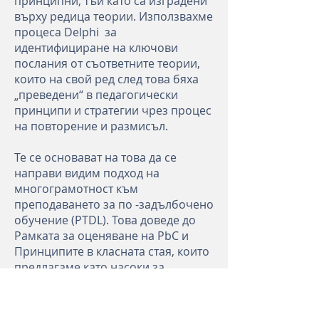
принципни, тъй като са изградени
върху редица теории. Използвахме
процеса Delphi
за
идентифициране на ключови
послания от съответните теории,
които на свой ред след това бяха
„преведени“ в педагогически
принципи и стратегии чрез процес
на повторение и размисъл.
Те се основават на това да се
направи видим подход на
многограмотност към
преподаването за по -задълбочено
обучение (PTDL). Това доведе до
Рамката за оценяване на PbC и
Принципите в класната стая, които
предлагаме като насоки за
проектиране на преподаване и
учене и планиране на учебни
събития.