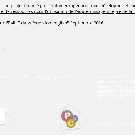
est un projet financé par l'Union européenne pour développer et co
e de ressources pour l'utilisation de l'apprentissage intégré de la 
 sur l'EMILE dans "one stop english" Septembre 2016
...
t Erasmus+ "PbC - playing beyond CLIL"
Ce projet est financé 
européenne. Cette publ
uniquement les opinion
peut être tenue respons
faite des informations 
Projet-Nr.: VG-I