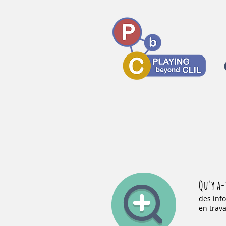
Qu'y a-
des inf
en trava