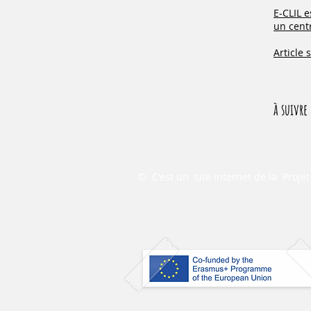
E-CLIL 
un centr
Article
à suivre 
©
C'est un
site internet de la
Proje