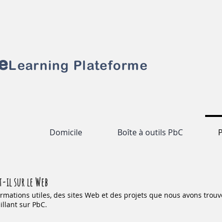
e
Learning Plate
forme
Domicile
Boîte à outils PbC
P
t-il sur le Web
ormations utiles, des sites Web et des projets que nous avons trouv
illant sur PbC.