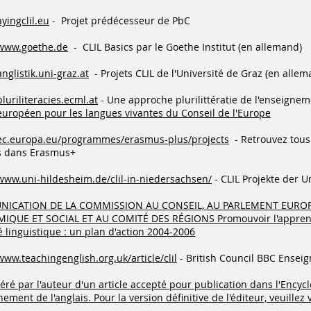
yingclil.eu
-
Projet prédécesseur de PbC
/www.goethe.de
-
CLIL Basics par le Goethe Institut (en allemand)
anglistik.uni-graz.at
- Projets CLIL de l'Université de Graz (en allem
pluriliteracies.ecml.at
- Une approche plurilittératie de l'enseignem
européen pour les langues vivantes du Conseil de l'Europe
/ec.europa.eu/programmes/erasmus-plus/projects
- Retrouvez tous
s dans Erasmus+
/www.uni-hildesheim.de/clil-in-niedersachsen/
- CLIL Projekte der U
ICATION DE LA COMMISSION AU CONSEIL, AU PARLEMENT EUROP
QUE ET SOCIAL ET AU COMITÉ DES RÉGIONS Promouvoir l'apprenti
é linguistique : un plan d'action 2004-2006
www.teachingenglish.org.uk/article/clil
- British Council BBC Enseig
éré par l'auteur d'un article accepté pour publication dans l'Ency
nement de l'anglais. Pour la version définitive de l'éditeur, veuillez