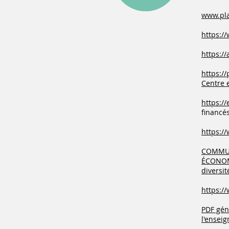
www.pla
https:/
https://
https://
Centre 
https:/
financé
https:/
COMMUN
ÉCONOMI
diversit
https://
PDF gén
l'enseig