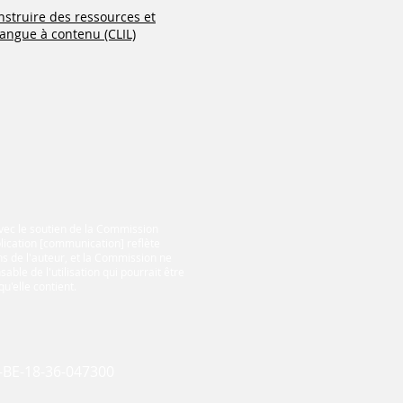
nstruire des ressources et
langue à contenu (CLIL)
avec le soutien de la Commission
ication [communication] reflète
s de l'auteur, et la Commission ne
able de l'utilisation qui pourrait être
qu'elle contient.
N-BE-18-36-047300