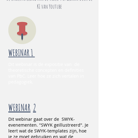
KI van Youtube
WEBINAR 1
Dit webinar is de expositie van de
theoretische concepten en definities
van PbC. Leer hoe ze zich vertalen in
pedagogiek.
WEBINAR
2
Dit webinar gaat over de
SWYK-
evenementen. "SWYK geïllustreerd". Je
leert wat de SWYK-templates zijn, hoe
je ze moet gebruiken en wat de