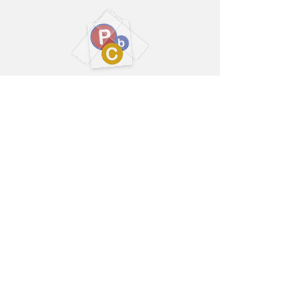
Ga voor meer video's naar het PbC-videokanaal ...
©
Dit is een
website van de
Erasmus+ Project "PbC - playing
beyond CLIL"
Gebruikte Grapic is van onszelf of Copyright
(C) 1989, 1991 Free Software Foundation, Inc.
51 Franklin Street, Fifth Floor, Boston, MA
02110-1301
, VS | Iedereen mag letterlijke
kopieën van dit licentiedocument kopiëren
en verspreiden, maar het is niet toegestaan
dit te wijzigen.