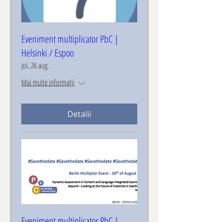
Eveniment multiplicator PbC |
Helsinki / Espoo
joi, 26 aug.
Mai multe informații
Detalii
Eveniment multiplicator PbC |