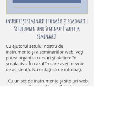
Instruiri și seminarii | Formări și seminarii |
Schulungen und Seminare | sateet ja
seminaarit
Cu ajutorul setului nostru de
instrumente și a seminariilor web, veți
putea organiza cursuri și ateliere în
școala dvs. În cazul în care aveți nevoie
de asistență. Nu ezitați să ne întrebați.
Cu un set de instrumente și site-uri web
în cadrul Lage, Schulungen și
Workshops in Ihrer Schule zu
organisieren. Falls Sie Unterstützung
brauchen. Zögern Sie nicht, uns zu
fragen.
Con nuestra caja de herramientas y los
seminarios web podrás organizar