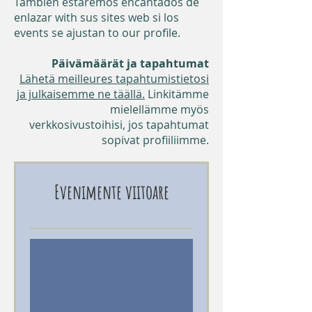
También estaremos encantados de
enlazar with sus sites web si los
events se ajustan to our profile.
Päivämäärät ja tapahtumat
Lähetä meilleures tapahtumistietosi
ja julkaisemme ne täällä.
Linkitämme
mielellämme myös
verkkosivustoihisi, jos tapahtumat
sopivat profiiliimme.
Evenimente viitoare