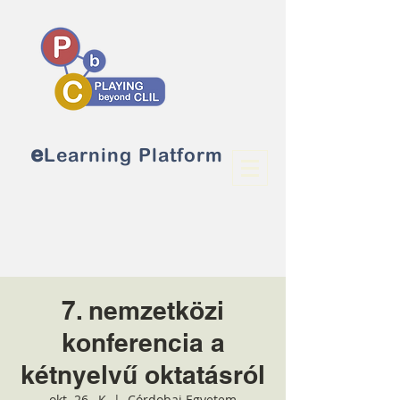
e
Learning Platform
7. nemzetközi
konferencia a
kétnyelvű oktatásról
okt. 26., K
  |  
Córdobai Egyetem