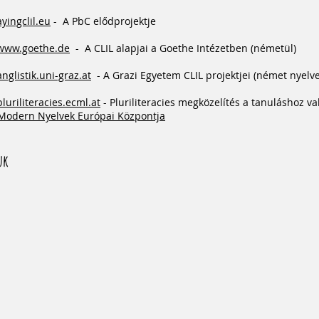
yingclil.eu
-
A PbC elődprojektje
/www.goethe.de
-
A CLIL alapjai a Goethe Intézetben (németül)
anglistik.uni-graz.at
- A Grazi Egyetem CLIL projektjei (német nyelv
pluriliteracies.ecml.at
- Pluriliteracies megközelítés a tanuláshoz va
Modern Nyelvek Európai Központja
uk