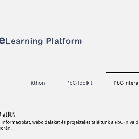
e
Learning Platform
itthon
PbC-Toolkit
PbC-intera
a weben
információkat, weboldalakat és projekteket találtunk a PbC -n való
orán.