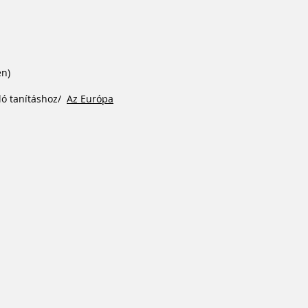
en)
ló tanításhoz/
Az Európa