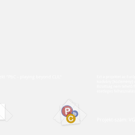
kt "PbC - playing beyond CLIL"
Ezt a projektet az Euró
kiadvány [közlemény] c
Bizottság nem tehető f
esetleges felhasználás
Projekt-szám: V