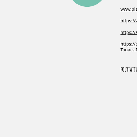
www.pla
https:/
https://
https://
Tanács 
folytatj