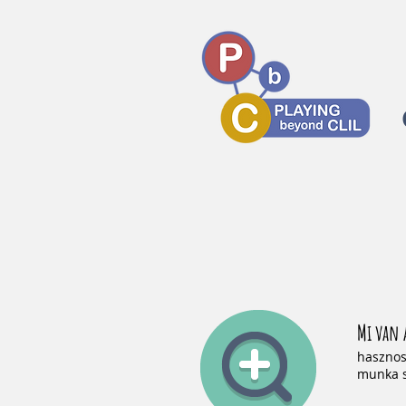
Mi van 
hasznos 
munka s