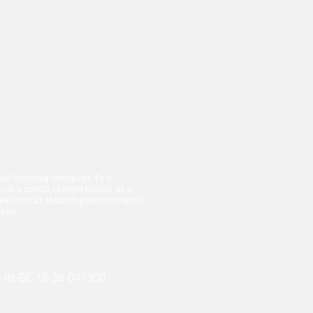
pai Bizottság támogatja. Ez a
sak a szerző nézeteit tükrözi, és a
elelőssé az abban foglalt információk
áért.
G-IN-BE-18-36-047300