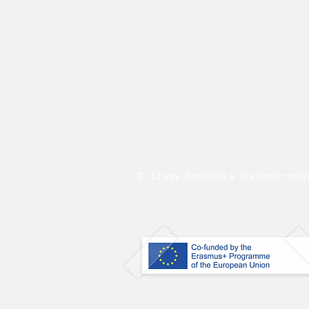
©
Ez egy
honlapja a
Erasmus+ proje