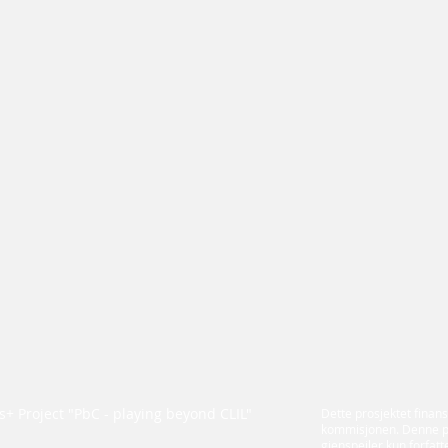
+ Project "PbC - playing beyond CLIL"
Dette prosjektet finans
kommisjonen. Denne p
gjenspeiler kun forfa