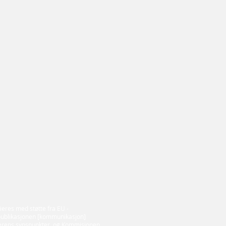
ieres med støtte fra EU -
ublikasjonen [kommunikasjon]
tterens synspunkter, og Kommisjonen