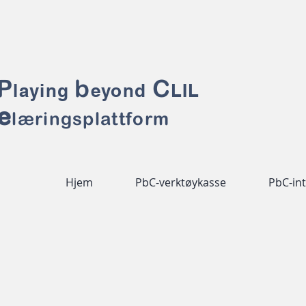
P
b
C
laying
eyond
LIL
e
læringsplattform
Hjem
PbC-verktøykasse
PbC-int