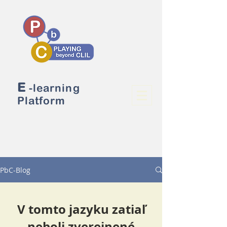
E
-learning
Platform
PbC-Blog
V tomto jazyku zatiaľ
neboli zverejnené