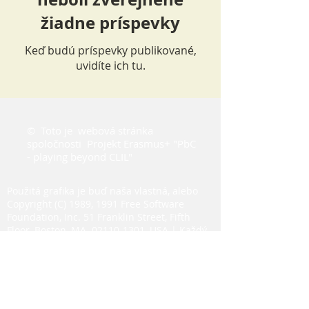
žiadne príspevky
Keď budú príspevky publikované,
uvidíte ich tu.
©
Toto je
webová stránka
spoločnosti
Projekt Erasmus+ "PbC
- playing beyond CLIL"
Použitá grafika je buď naša vlastná, alebo
Copyright (C) 1989, 1991 Free Software
Foundation, Inc. 51 Franklin Street, Fifth
Floor, Boston, MA
02110-1301
, USA | Každý
je oprávnený kopírovať a distribuovať
doslovné kópie tohto licenčného dokumentu,
ale jeho zmena nie je povolená.